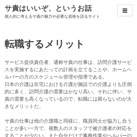
Skip
サ責はいいぞ、というお話
to
個人的に考えるサ責の魅力や必要な資格を語るサイト
content
転職するメリット
サービス提供責任者、通称サ責の仕事は、訪問介護サービ
スを実施するにあたっての計画を立てることや、ホームヘ
ルパーの方のスケジュール管理や指導である。
日本の介護は在宅における介護が施設での介護よりも圧倒
的に多く、訪問介護の需要はかなり高い。それに伴い、サ
責の需要も高くなっているので、転職には困らないのが大
きなメリットだ。
サ責の仕事は他の介護職と同様に、職員同士が協力し合う
ことが多い一方で、複数人のスタッフで被介護者の対応を
することが少ない。また自分だけで事務作業やヘルパーの